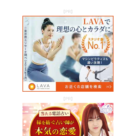
【PR】
【PR】