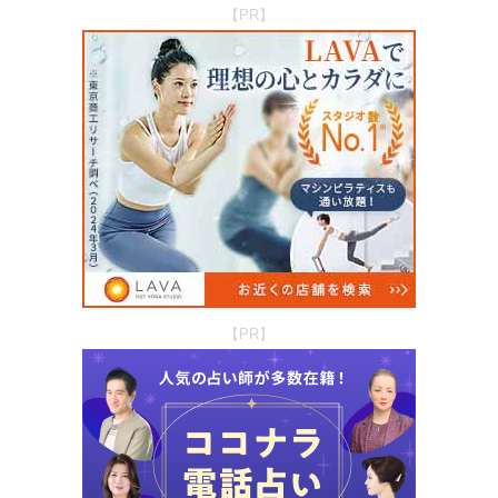
【PR】
【PR】