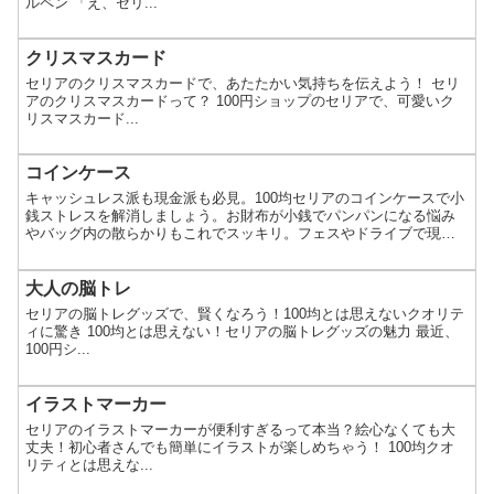
ルペン 「え、セリ...
クリスマスカード
セリアのクリスマスカードで、あたたかい気持ちを伝えよう！ セリ
アのクリスマスカードって？ 100円ショップのセリアで、可愛いク
リスマスカード...
コインケース
キャッシュレス派も現金派も必見。100均セリアのコインケースで小
銭ストレスを解消しましょう。お財布が小銭でパンパンになる悩み
やバッグ内の散らかりもこれでスッキリ。フェスやドライブで現金
が必要な時も安心のコインケースが勢揃い。110円とは思えない高見
えデザインから機能派まで、SNSで話題の便利な小銭入れを詳しく
ご紹介します。プチプラで賢くコイン管理を始めませんか？
大人の脳トレ
セリアの脳トレグッズで、賢くなろう！100均とは思えないクオリテ
ィに驚き 100均とは思えない！セリアの脳トレグッズの魅力 最近、
100円シ...
イラストマーカー
セリアのイラストマーカーが便利すぎるって本当？絵心なくても大
丈夫！初心者さんでも簡単にイラストが楽しめちゃう！ 100均クオ
リティとは思えな...