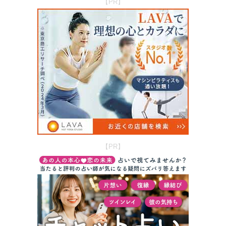
【PR】
【PR】