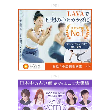
【PR】
【PR】