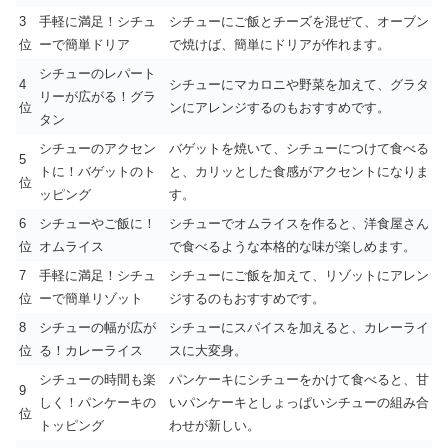
3
手軽に満足！シチュ
シチューにご飯とチーズを混ぜて、オーブン
位
ーで簡単ドリア
で焼けば、簡単にドリアが作れます。
シチューのレパート
4
シチューにマカロニや野菜を加えて、グラタ
リーが広がる！グラ
位
ンにアレンジするのもおすすめです。
タン
シチューのアクセン
バゲットを焼いて、シチューにつけて食べる
5
トに！バゲットのト
と、カリッとした食感がアクセントになりま
位
ッピング
す。
6
シチューやご飯に！
シチューでオムライスを作ると、洋食屋さん
位
オムライス
で食べるような本格的な味が楽しめます。
7
手軽に満足！シチュ
シチューにご飯を加えて、リゾットにアレン
位
ーで簡単リゾット
ジするのもおすすめです。
8
シチューの幅が広が
シチューにスパイスを加えると、カレーライ
位
る！カレーライス
スに大変身。
シチューの時間も楽
パンケーキにシチューをかけて食べると、甘
9
しく！パンケーキの
いパンケーキとしょっぱいシチューの組み合
位
トッピング
わせが新しい。