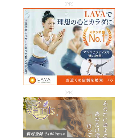
【PR】
【PR】