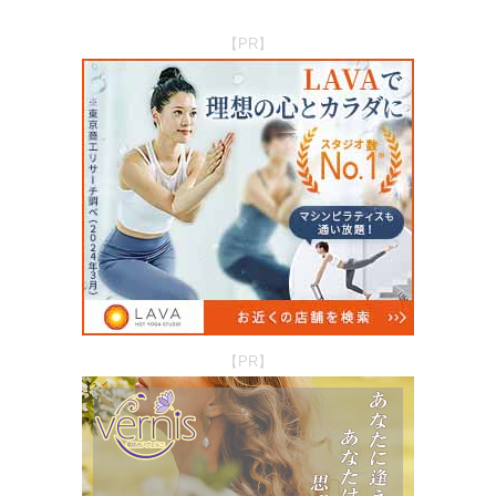
【PR】
【PR】