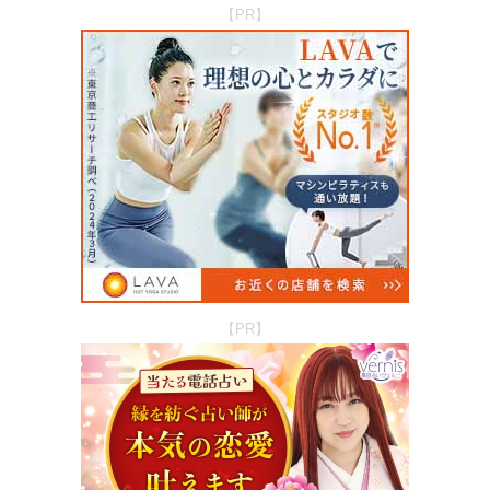
【PR】
【PR】