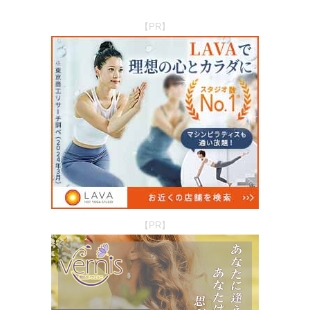
【PR】
【PR】