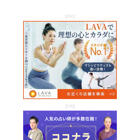
【PR】
【PR】