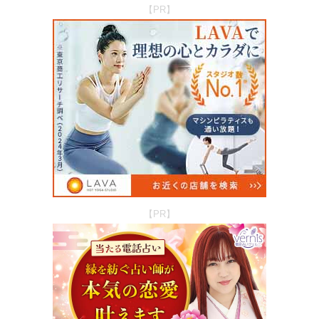
【PR】
【PR】