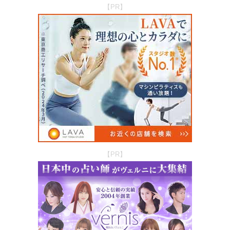
【PR】
【PR】