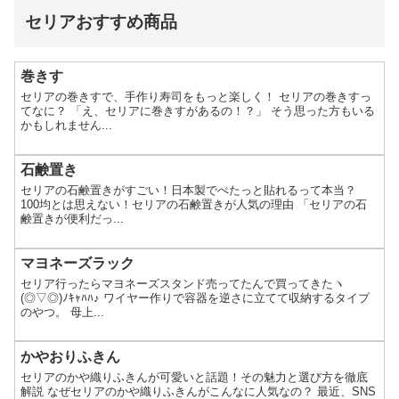
セリアおすすめ商品
巻きす
セリアの巻きすで、手作り寿司をもっと楽しく！ セリアの巻きすっ
てなに？ 「え、セリアに巻きすがあるの！？」 そう思った方もいる
かもしれません...
石鹸置き
セリアの石鹸置きがすごい！日本製でぺたっと貼れるって本当？
100均とは思えない！セリアの石鹸置きが人気の理由 「セリアの石
鹸置きが便利だっ...
マヨネーズラック
セリア行ったらマヨネーズスタンド売ってたんで買ってきたヽ
(◎▽◎)ﾉｷｬﾊﾊ♪ ワイヤー作りで容器を逆さに立てて収納するタイプ
のやつ。 母上...
かやおりふきん
セリアのかや織りふきんが可愛いと話題！その魅力と選び方を徹底
解説 なぜセリアのかや織りふきんがこんなに人気なの？ 最近、SNS