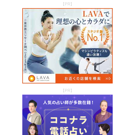
【PR】
【PR】