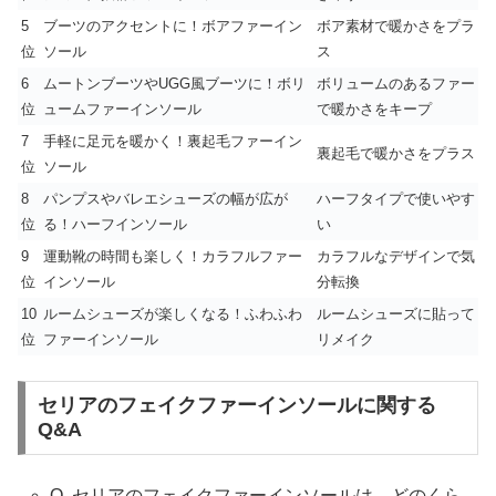
5
ブーツのアクセントに！ボアファーイン
ボア素材で暖かさをプラ
位
ソール
ス
6
ムートンブーツやUGG風ブーツに！ボリ
ボリュームのあるファー
位
ュームファーインソール
で暖かさをキープ
7
手軽に足元を暖かく！裏起毛ファーイン
裏起毛で暖かさをプラス
位
ソール
8
パンプスやバレエシューズの幅が広が
ハーフタイプで使いやす
位
る！ハーフインソール
い
9
運動靴の時間も楽しく！カラフルファー
カラフルなデザインで気
位
インソール
分転換
10
ルームシューズが楽しくなる！ふわふわ
ルームシューズに貼って
位
ファーインソール
リメイク
セリアのフェイクファーインソールに関する
Q&A
Q. セリアのフェイクファーインソールは、どのくら