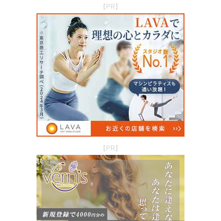
【PR】
【PR】