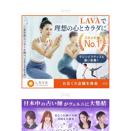
【PR】
【PR】