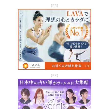
【PR】
【PR】