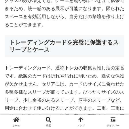
グッズの数が増えても、ケースを縦や横につなげて拡張で
きるため、統一感のある展示が可能になります。限られた
スペースを有効活用しながら、自分だけの祭壇を作り上げ
ることができます。
トレーディングカードを完璧に保護するス
リーブとケース
トレーディングカード、通称
トレカ
の収集も推し活の定番
です。紙製のカードは折れや汚れに弱いため、適切な保護
が欠かせません。セリアには、カードのサイズに合わせた
多種多様なスリーブが揃っています。ぴったりサイズのス
リーブ、少し余裕のあるスリーブ、厚手のスリーブなど、
用途に合わせて使い分けることができます。二重、三重に
スリーブを重ねることで、鉄壁の守りを実現することも可
能です。
ホーム
検索
トップ
サイドバー