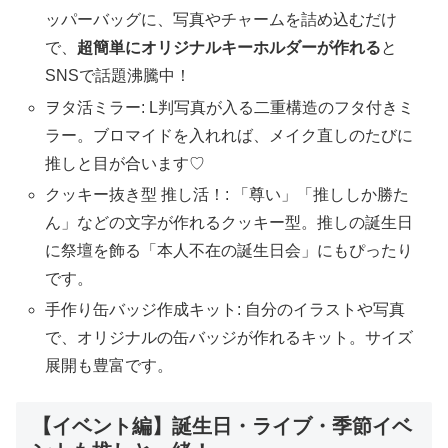
ッパーバッグに、写真やチャームを詰め込むだけ
で、
超簡単にオリジナルキーホルダーが作れる
と
SNSで話題沸騰中！
ヲタ活ミラー: L判写真が入る二重構造のフタ付きミ
ラー。ブロマイドを入れれば、メイク直しのたびに
推しと目が合います♡
クッキー抜き型 推し活！: 「尊い」「推ししか勝た
ん」などの文字が作れるクッキー型。推しの誕生日
に祭壇を飾る「本人不在の誕生日会」にもぴったり
です。
手作り缶バッジ作成キット: 自分のイラストや写真
で、オリジナルの缶バッジが作れるキット。サイズ
展開も豊富です。
【イベント編】誕生日・ライブ・季節イベ