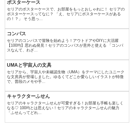
ポスターケース
セリアのポスターケースで、お部屋をもっとおしゃれに！ セリアの
ポスターケースってなに？ 「え、セリアにポスターケースがある
の！？」 そう思っ...
コンパス
セリアのコンパスで冒険を始めよう！アウトドアやDIYに大活躍
【100均】思わぬ発見！セリアのコンパスが意外と使える 「コンパ
スなんて、わざ...
UMAと宇宙人の文具
セリアから、宇宙人や未確認生物（UMA）をテーマにしたユニーク
な文房具が登場しました。ゆるくてどこか愛らしいイラストが特徴
で、普段のメモや手...
キャラクターふせん
セリアのキャラクターふせんが可愛すぎる！お部屋も手帳も楽しく
なる♡ 100均とは思えない！セリアのキャラクターふせんの魅力
「ふせんってどれ...