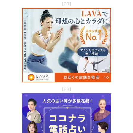
【PR】
【PR】