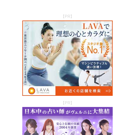
【PR】
【PR】