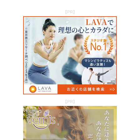
【PR】
【PR】