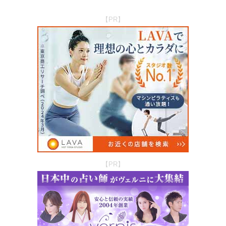
【PR】
【PR】