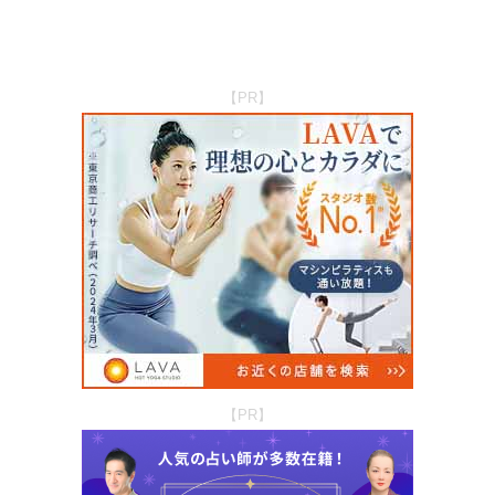
【PR】
【PR】