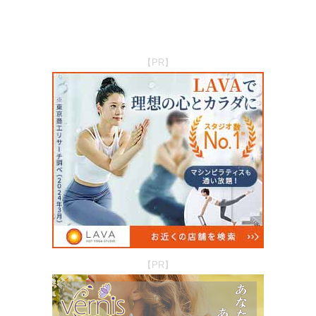
【PR】
【PR】