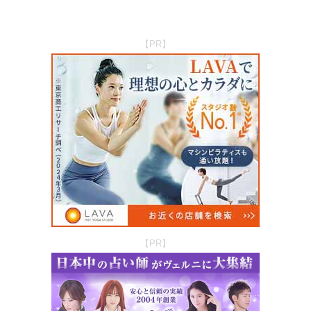
【PR】
【PR】