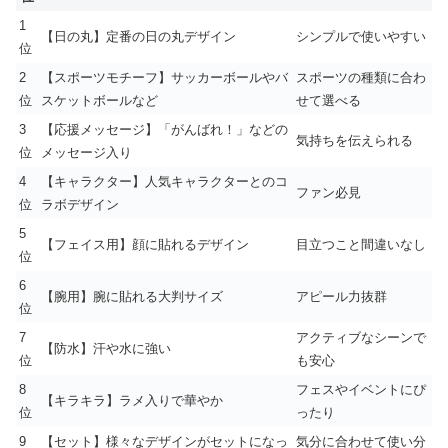
1
【日の丸】定番の日の丸デザイン
シンプルで使いやすい
位
2
【スポーツモチーフ】サッカーボールやバ
スポーツの種類に合わ
位
スケットボールなど
せて選べる
3
【応援メッセージ】「がんばれ！」などの
気持ちを伝えられる
位
メッセージ入り
4
【キャラクター】人気キャラクターとのコ
ファン必見
位
ラボデザイン
5
【フェイス用】顔に貼れるデザイン
目立つこと間違いなし
位
6
【腕用】腕に貼れる大判サイズ
アピール力抜群
位
7
アクティブなシーンで
【防水】汗や水に強い
位
も安心
8
フェスやイベントにぴ
【キラキラ】ラメ入りで華やか
位
ったり
9
【セット】様々なデザインがセットになっ
気分に合わせて使い分