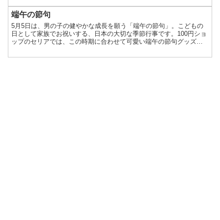
端午の節句
5月5日は、男の子の健やかな成長を願う「端午の節句」。こどもの
日として家族でお祝いする、日本の大切な季節行事です。100円ショ
ップのセリアでは、この時期に合わせて可愛い端午の節句グッズが
たくさん登場します。お部屋に季節感をプラスできるインテリア雑
貨から、食卓を華やかにするテーブルウェアまで、ラインナップも
豊富。どれも100円とは思えないクオリティで、気軽に季節のイベン
トを楽しめるのが魅力です。コンパクトなサイズのアイテムが多い
ので、飾る場所に困らないのも嬉しいポイント。玄関やリビングの
ちょっとしたスペースに置くだけで、こどもの日らしい雰囲気がぐ
っと高まります。ここでは、セリアでおすすめの端午の節句アイテ
ムをジャンル別に紹介します。