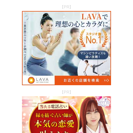
【PR】
【PR】