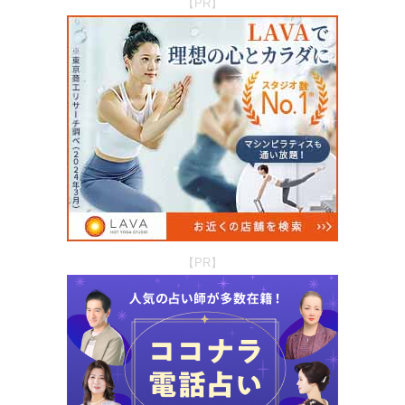
【PR】
【PR】