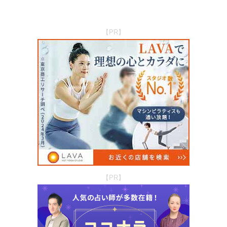
【PR】
【PR】