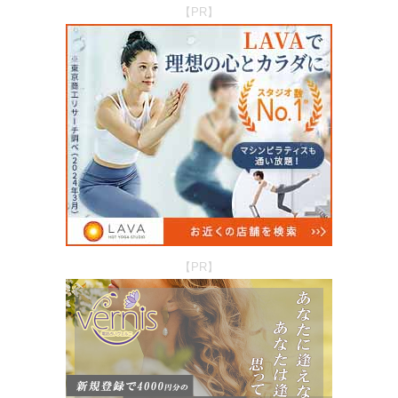
【PR】
【PR】