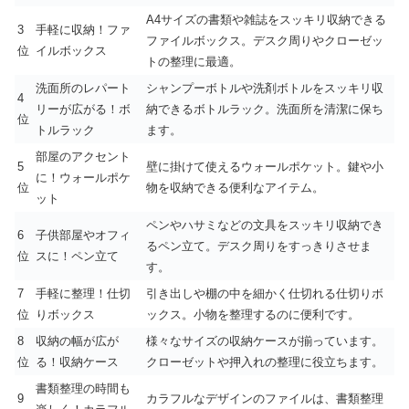
A4サイズの書類や雑誌をスッキリ収納できる
3
手軽に収納！ファ
ファイルボックス。デスク周りやクローゼッ
位
イルボックス
トの整理に最適。
洗面所のレパート
シャンプーボトルや洗剤ボトルをスッキリ収
4
リーが広がる！ボ
納できるボトルラック。洗面所を清潔に保ち
位
トルラック
ます。
部屋のアクセント
5
壁に掛けて使えるウォールポケット。鍵や小
に！ウォールポケ
位
物を収納できる便利なアイテム。
ット
ペンやハサミなどの文具をスッキリ収納でき
6
子供部屋やオフィ
るペン立て。デスク周りをすっきりさせま
位
スに！ペン立て
す。
7
手軽に整理！仕切
引き出しや棚の中を細かく仕切れる仕切りボ
位
りボックス
ックス。小物を整理するのに便利です。
8
収納の幅が広が
様々なサイズの収納ケースが揃っています。
位
る！収納ケース
クローゼットや押入れの整理に役立ちます。
書類整理の時間も
9
カラフルなデザインのファイルは、書類整理