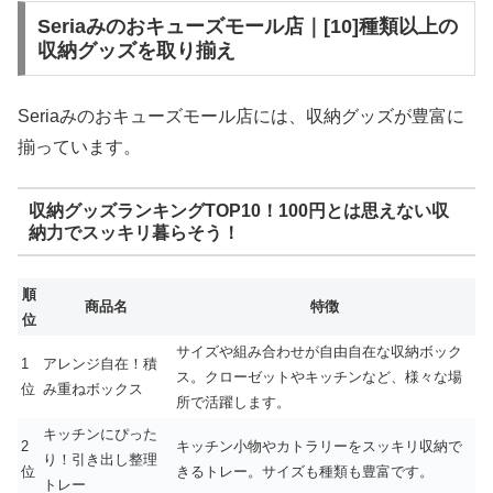
Seriaみのおキューズモール店｜[10]種類以上の
収納グッズを取り揃え
Seriaみのおキューズモール店には、収納グッズが豊富に
揃っています。
収納グッズランキングTOP10！100円とは思えない収
納力でスッキリ暮らそう！
順
商品名
特徴
位
サイズや組み合わせが自由自在な収納ボック
1
アレンジ自在！積
ス。クローゼットやキッチンなど、様々な場
位
み重ねボックス
所で活躍します。
キッチンにぴった
2
キッチン小物やカトラリーをスッキリ収納で
り！引き出し整理
位
きるトレー。サイズも種類も豊富です。
トレー