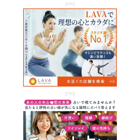
【PR】
【PR】