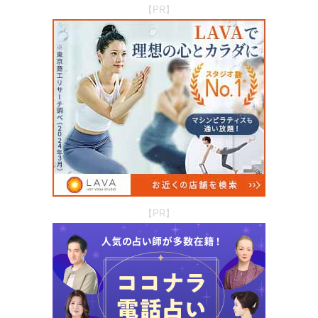
【PR】
【PR】