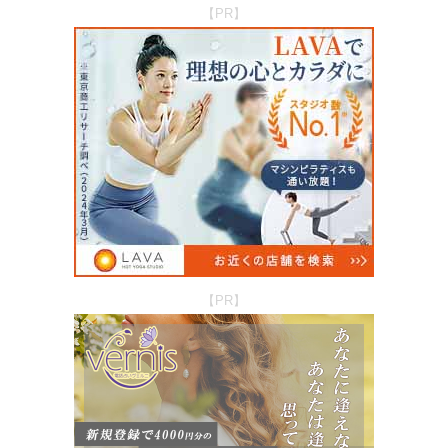
【PR】
【PR】