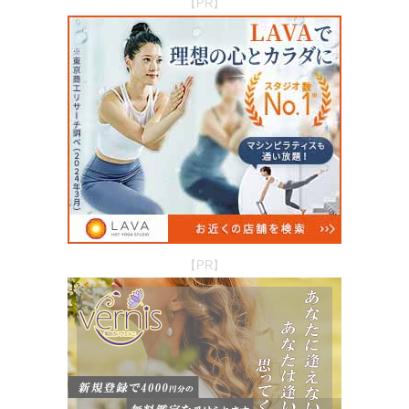
【PR】
【PR】