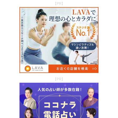
【PR】
【PR】