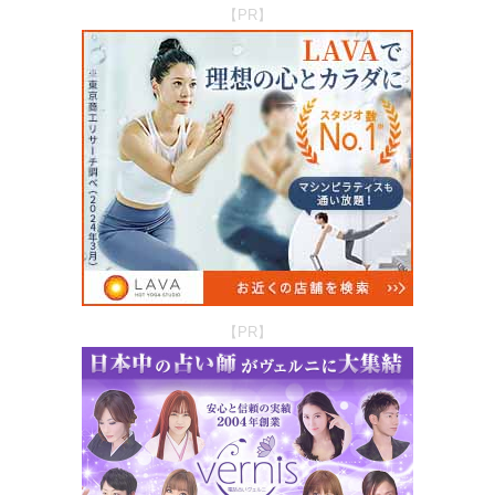
【PR】
【PR】