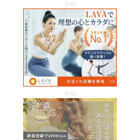
【PR】
【PR】