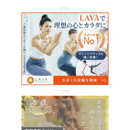
【PR】
【PR】