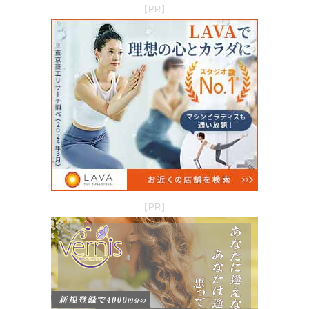
【PR】
【PR】