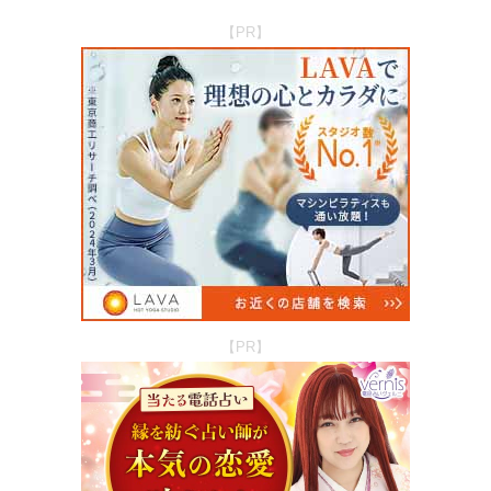
【PR】
【PR】