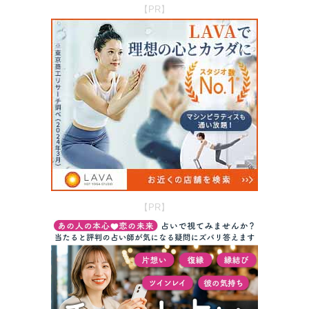
【PR】
【PR】