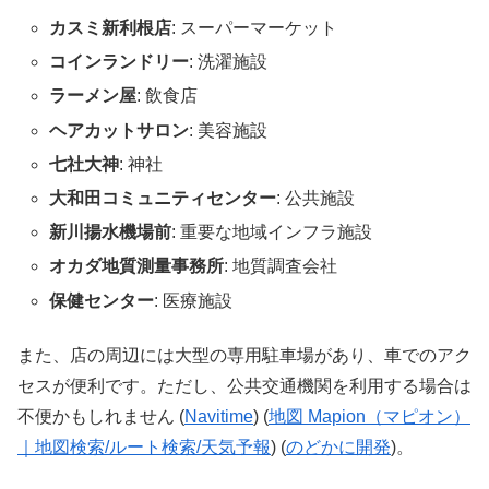
カスミ新利根店
: スーパーマーケット
コインランドリー
: 洗濯施設
ラーメン屋
: 飲食店
ヘアカットサロン
: 美容施設
七社大神
: 神社
大和田コミュニティセンター
: 公共施設
新川揚水機場前
: 重要な地域インフラ施設
オカダ地質測量事務所
: 地質調査会社
保健センター
: 医療施設
また、店の周辺には大型の専用駐車場があり、車でのアク
セスが便利です。ただし、公共交通機関を利用する場合は
不便かもしれません​
(
Navitime
)
(
地図 Mapion（マピオン）
｜地図検索/ルート検索/天気予報
)
(
のどかに開発
)
​。