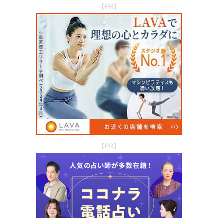
【PR】
【PR】