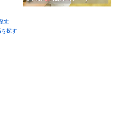
探す
店
を探す