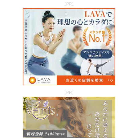
【PR】
【PR】