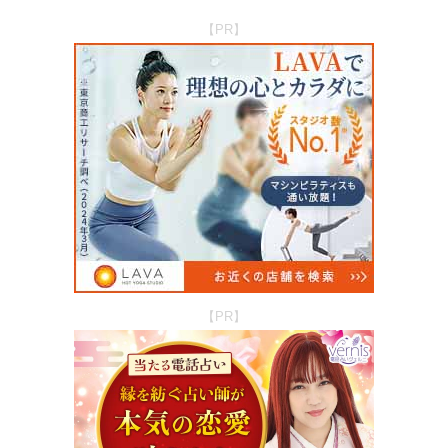
【PR】
【PR】