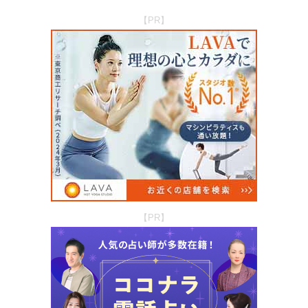
【PR】
【PR】