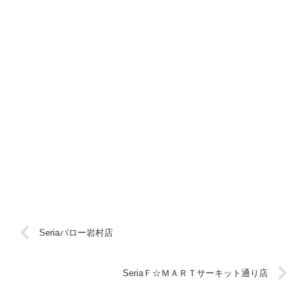
Seriaバロー岩村店
SeriaＦ☆ＭＡＲＴサーキット通り店