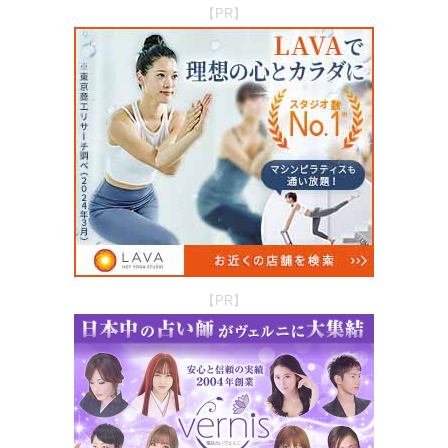
【PR】
【PR】