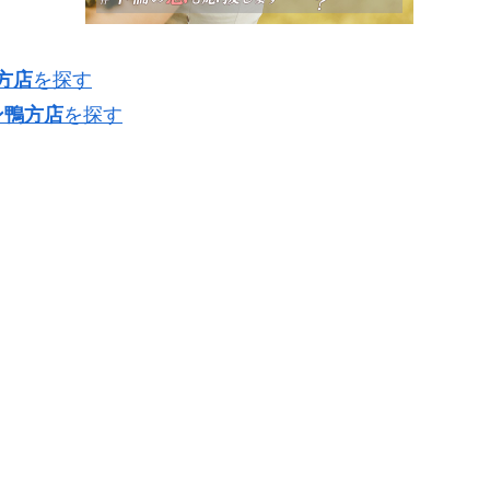
方店
を探す
ン鴨方店
を探す