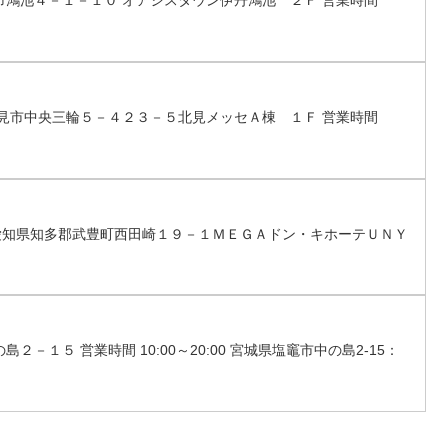
伊丹市鴻池４－１－１０ オアシスタウン伊丹鴻池 ２Ｆ 営業時間
海道北見市中央三輪５－４２３－５北見メッセＡ棟 １Ｆ 営業時間
所 愛知県知多郡武豊町西田崎１９－１ＭＥＧＡドン・キホーテＵＮＹ
２－１５ 営業時間 10:00～20:00 宮城県塩竈市中の島2-15：