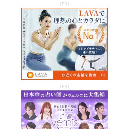
【PR】
【PR】