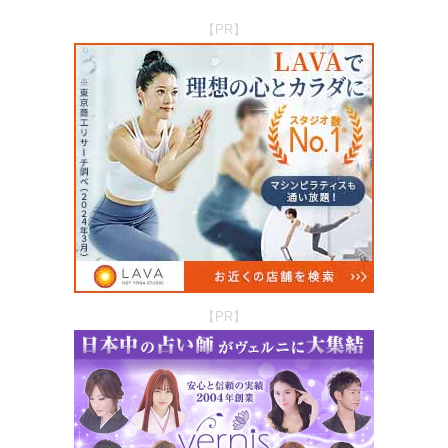
【PR】
【PR】