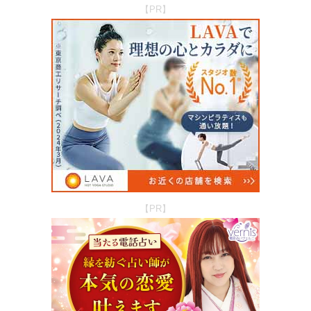
【PR】
【PR】