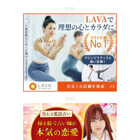
【PR】
【PR】